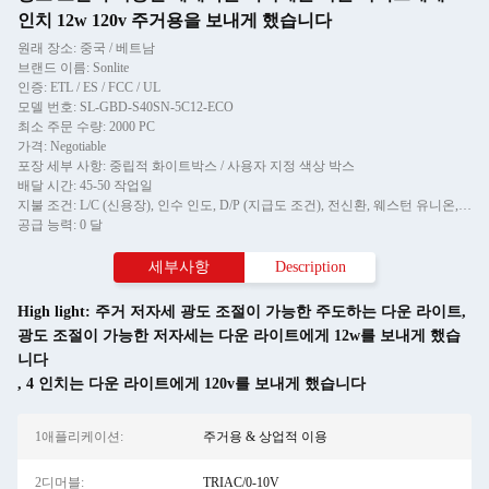
인치 12w 120v 주거용을 보내게 했습니다
원래 장소: 중국 / 베트남
브랜드 이름: Sonlite
인증: ETL / ES / FCC / UL
모델 번호: SL-GBD-S40SN-5C12-ECO
최소 주문 수량: 2000 PC
가격: Negotiable
포장 세부 사항: 중립적 화이트박스 / 사용자 지정 색상 박스
배달 시간: 45-50 작업일
지불 조건: L/C (신용장), 인수 인도, D/P (지급도 조건), 전신환, 웨스턴 유니온, 머니그램
공급 능력: 0 달
세부사항
Description
High light:
주거 저자세 광도 조절이 가능한 주도하는 다운 라이트
,
광도 조절이 가능한 저자세는 다운 라이트에게 12w를 보내게 했습
니다
,
4 인치는 다운 라이트에게 120v를 보내게 했습니다
1애플리케이션:
주거용 & 상업적 이용
2디머블:
TRIAC/0-10V