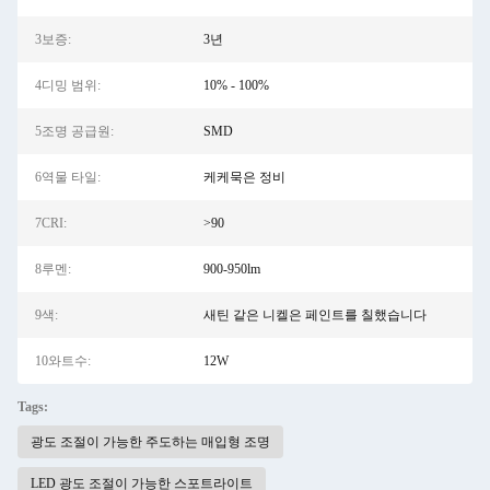
3보증:
3년
4디밍 범위:
10% - 100%
5조명 공급원:
SMD
6역물 타일:
케케묵은 정비
7CRI:
>90
8루멘:
900-950lm
9색:
새틴 같은 니켈은 페인트를 칠했습니다
10와트수:
12W
Tags:
광도 조절이 가능한 주도하는 매입형 조명
LED 광도 조절이 가능한 스포트라이트